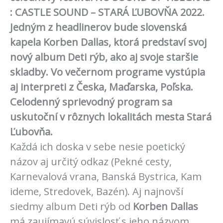
: CASTLE SOUND – STARÁ ĽUBOVŇA 2022.
Jedným z headlinerov bude slovenská
kapela Korben Dallas, ktorá predstaví svoj
nový album Deti rýb, ako aj svoje staršie
skladby. Vo večernom programe vystúpia
aj interpreti z Česka, Maďarska, Poľska.
Celodenný sprievodný program sa
uskutoční v rôznych lokalitách mesta Stará
Ľubovňa.
Každá ich doska v sebe nesie poetický
názov aj určitý odkaz (Pekné cesty,
Karnevalová vrana, Banská Bystrica, Kam
ideme, Stredovek, Bazén). Aj najnovší
siedmy album Deti rýb od
Korben
Dallas
má zaujímavú súvislosť s jeho názvom.