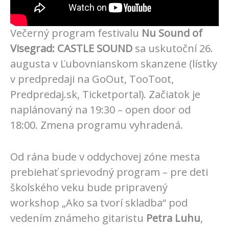
Večerný program festivalu
Nu Sound of
Visegrad: CASTLE SOUND
sa uskutoční 26.
augusta v Ľubovnianskom skanzene (lístky
v predpredaji na GoOut, TooToot,
Predpredaj.sk, Ticketportal). Začiatok je
naplánovaný na 19:30 – open door od
18:00. Zmena programu vyhradená.
Od rána bude v oddychovej zóne mesta
prebiehať sprievodný program – pre deti
školského veku bude pripravený
workshop „Ako sa tvorí skladba“ pod
vedením známeho gitaristu
Petra Luhu
,