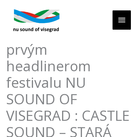
Preskočiť
Hlav
na
obsah
Men
Korben Dallas
prvým
headlinerom
festivalu NU
SOUND OF
VISEGRAD : CASTLE
SOUND – STARÁ