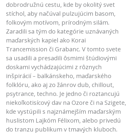
dobrodružnú cestu, kde by okolitý svet
stíchol, aby načúval pulzujúcim basom,
folkovým motívom, prírodným silám.
Zaradili sa tým do kategórie uznávaných
maďarských kapiel ako Korai
Trancemission či Grabanc. V tomto svete
sa usadili a presadili ôsmimi štúdiovými
doskami vychádzajúcimi z rôznych
inšpirácií – balkánskeho, maďarského
folklóru, ako aj zo žánrov dub, chillout,
psytrance, techno. Je jedno či roztancujú
niekoľkotisícový dav na Ozore či na Szigete,
kde vystúpili s najznámejším maďarským
huslistom Lajkóm Félixom, alebo privedú
do tranzu publikum v tmavých kluboch.