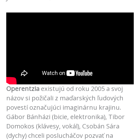
Operentzia
existujú od roku 2005 a svoj
názov si požičali z maďarských ľudových
povestí označujúci imaginárnu krajinu.
Gábor Bánházi (bicie, elektronika), Tibor
Domokos (klávesy, vokál), Csobán Sára
(dychy) chceli poslucháčov pozvať na