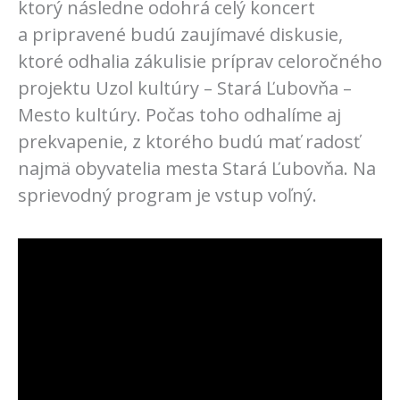
ktorý následne odohrá celý koncert
a pripravené budú zaujímavé diskusie,
ktoré odhalia zákulisie príprav celoročného
projektu Uzol kultúry – Stará Ľubovňa –
Mesto kultúry. Počas toho odhalíme aj
prekvapenie, z ktorého budú mať radosť
najmä obyvatelia mesta Stará Ľubovňa. Na
sprievodný program je vstup voľný.