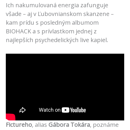
Ich nakumulovaná energia zafunguje
všade – aj v Ľubovnianskom skanzene –
kam prídu s posledným albumom
BIOHACK a s prívlastkom jednej z
najlepších psychedelických live kapiel.
Fictureho
, alias
Gábora Tokára
, poznáme