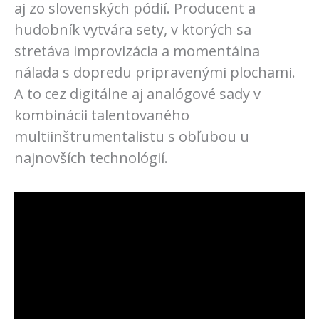
aj zo slovenských pódií. Producent a
hudobník vytvára sety, v ktorých sa
stretáva improvizácia a momentálna
nálada s dopredu pripravenými plochami.
A to cez digitálne aj analógové sady v
kombinácii talentovaného
multiinštrumentalistu s obľubou u
najnovších technológií.