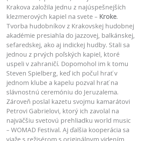
Krakova založila jednu z najúspešnejších
klezmerových kapiel na svete –
Kroke
.
Tvorba hudobníkov z Krakovskej hudobnej
akadémie presiahla do jazzovej, balkánskej,
sefaredskej, ako aj indickej hudby. Stali sa
jednou z prvých poľských kapiel, ktoré
uspeli v zahraničí. Dopomohol im k tomu
Steven Spielberg, keď ich počul hrať v
jednom klube a kapelu pozval hrať na
slávnostnú ceremóniu do Jeruzalema.
Zároveň poslal kazetu svojmu kamarátovi
Petrovi Gabrielovi, ktorý ich zavolal na
najväčšiu svetovú prehliadku world music
– WOMAD Festival. Aj ďalšia kooperácia sa
viaže s režisérom s originálnym videním