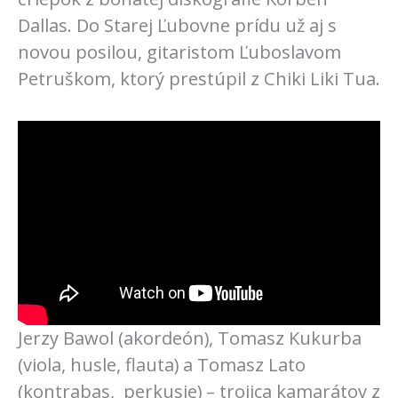
Dallas. Do Starej Ľubovne prídu už aj s
novou posilou, gitaristom Ľuboslavom
Petruškom, ktorý prestúpil z Chiki Liki Tua.
Jerzy Bawol (akordeón), Tomasz Kukurba
(viola, husle, flauta) a Tomasz Lato
(kontrabas, perkusie) – trojica kamarátov z