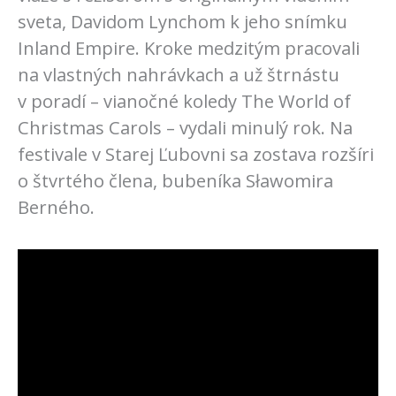
sveta, Davidom Lynchom k jeho snímku
Inland Empire. Kroke medzitým pracovali
na vlastných nahrávkach a už štrnástu
v poradí – vianočné koledy The World of
Christmas Carols – vydali minulý rok. Na
festivale v Starej Ľubovni sa zostava rozšíri
o štvrtého člena, bubeníka Sławomira
Berného.