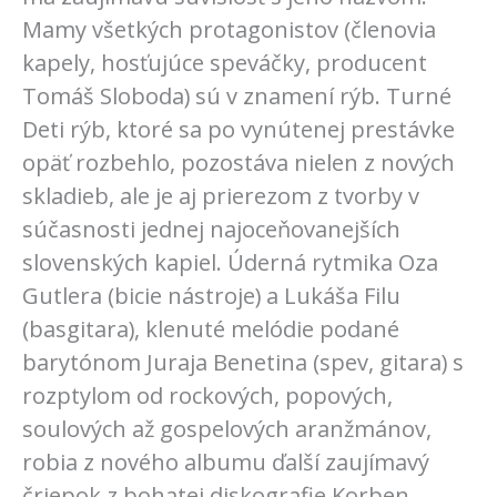
Mamy všetkých protagonistov (členovia
kapely, hosťujúce speváčky, producent
Tomáš Sloboda) sú v znamení rýb. Turné
Deti rýb, ktoré sa po vynútenej prestávke
opäť rozbehlo, pozostáva nielen z nových
skladieb, ale je aj prierezom z tvorby v
súčasnosti jednej najoceňovanejších
slovenských kapiel. Úderná rytmika Oza
Gutlera (bicie nástroje) a Lukáša Filu
(basgitara), klenuté melódie podané
barytónom Juraja Benetina (spev, gitara) s
rozptylom od rockových, popových,
soulových až gospelových aranžmánov,
robia z nového albumu ďalší zaujímavý
čriepok z bohatej diskografie Korben