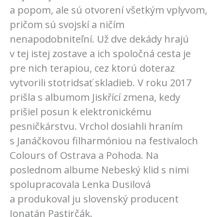
a popom, ale sú otvorení všetkým vplyvom,
pričom sú svojskí a ničím
nenapodobniteľní. Už dve dekády hrajú
v tej istej zostave a ich spoločná cesta je
pre nich terapiou, cez ktorú doteraz
vytvorili stotridsať skladieb. V roku 2017
prišla s albumom Jiskřící zmena, kedy
prišiel posun k elektronickému
pesničkárstvu. Vrchol dosiahli hraním
s Janáčkovou filharmóniou na festivaloch
Colours of Ostrava a Pohoda. Na
poslednom albume Nebeský klid s nimi
spolupracovala Lenka Dusilová
a produkoval ju slovenský producent
Jonatán Pastirčák.